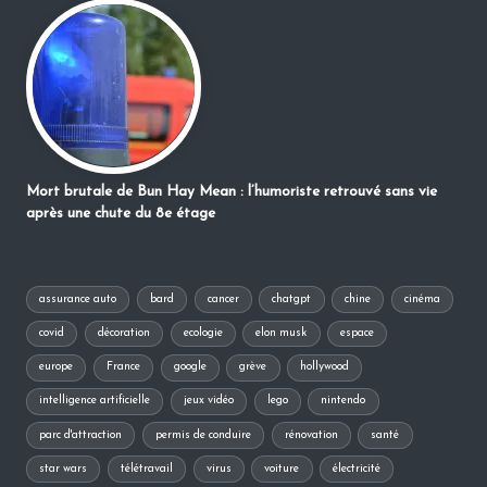
Mort brutale de Bun Hay Mean : l’humoriste retrouvé sans vie
après une chute du 8e étage
assurance auto
bard
cancer
chatgpt
chine
cinéma
covid
décoration
ecologie
elon musk
espace
europe
France
google
grève
hollywood
intelligence artificielle
jeux vidéo
lego
nintendo
parc d'attraction
permis de conduire
rénovation
santé
star wars
télétravail
virus
voiture
électricité