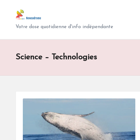
N
Skip
e
to
Votre dose quotidienne d'info indépendante
content
w
s
Science – Technologies
o
d
r
o
m
e