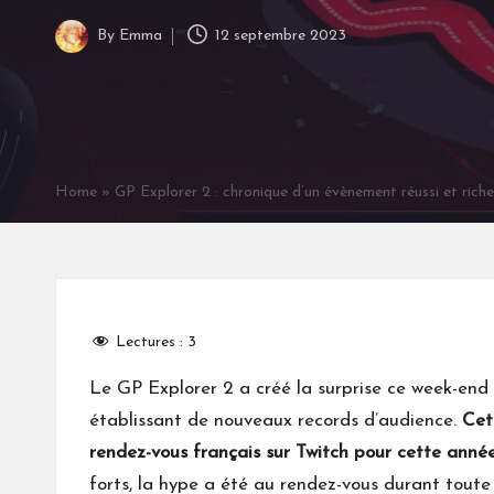
By
Emma
12 septembre 2023
Posted
by
Home
»
GP Explorer 2 : chronique d’un évènement réussi et rich
Lectures :
3
Le GP Explorer 2 a créé la surprise ce week-end
établissant de nouveaux records d’audience.
Cet
rendez-vous français sur Twitch pour cette anné
forts, la hype a été au rendez-vous durant toute