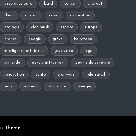
assurance auto
bard
cancer
chatgpt
chine
cinéma
covid
décoration
ecologie
elon musk
espace
europe
France
google
grève
hollywood
intelligence artificielle
jeux vidéo
lego
nintendo
parc d'attraction
permis de conduire
rénovation
santé
star wars
télétravail
virus
voiture
électricité
énergie
ss Theme