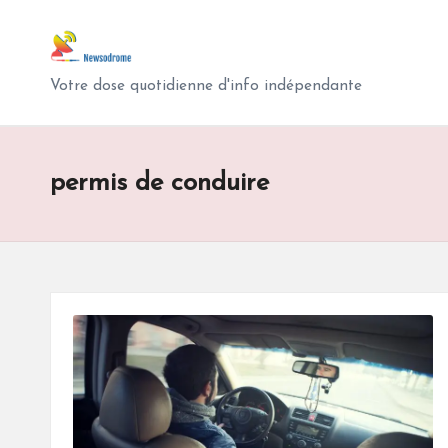
N
Skip
e
to
Votre dose quotidienne d'info indépendante
content
w
s
permis de conduire
o
d
r
o
m
e