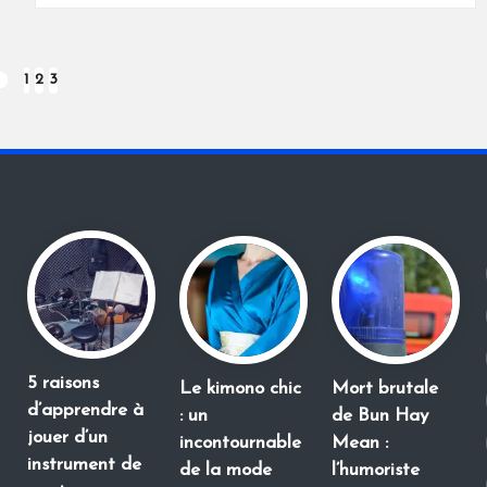
1
2
3
REVIOUS
AGE
5 raisons
Le kimono chic
Mort brutale
d’apprendre à
: un
de Bun Hay
jouer d’un
incontournable
Mean :
instrument de
de la mode
l’humoriste