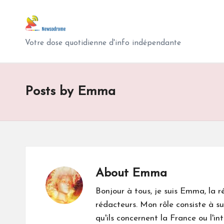
N
Skip
e
to
Votre dose quotidienne d'info indépendante
content
w
s
Posts by Emma
o
d
r
About Emma
o
Bonjour à tous, je suis Emma, la 
m
rédacteurs. Mon rôle consiste à sup
e
qu'ils concernent la France ou l'in