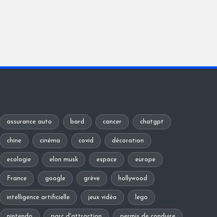
assurance auto
bard
cancer
chatgpt
chine
cinéma
covid
décoration
ecologie
elon musk
espace
europe
France
google
grève
hollywood
intelligence artificielle
jeux vidéo
lego
nintendo
parc d'attraction
permis de conduire