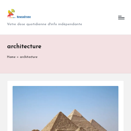
N
Skip
to
e
Votre dose quotidienne d'info indépendante
content
w
s
architecture
o
Home
»
architecture
d
r
o
m
e