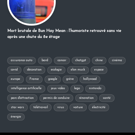
Mort brutale de Bun Hay Mean : l’humoriste retrouvé sans vie
après une chute du 8e étage
assurance auto
bard
cancer
chatgpt
chine
cinéma
covid
décoration
ecologie
elon musk
espace
europe
France
google
grève
hollywood
intelligence artificielle
jeux vidéo
lego
nintendo
parc d'attraction
permis de conduire
rénovation
santé
star wars
télétravail
virus
voiture
électricité
énergie