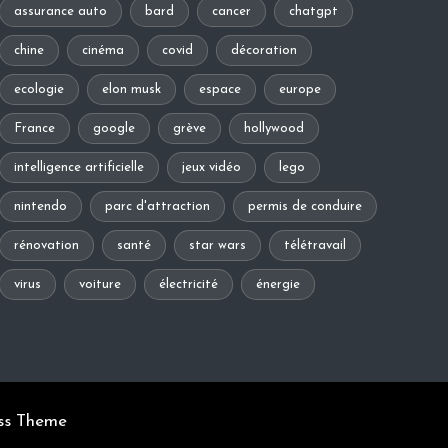
assurance auto
bard
cancer
chatgpt
chine
cinéma
covid
décoration
ecologie
elon musk
espace
europe
France
google
grève
hollywood
intelligence artificielle
jeux vidéo
lego
nintendo
parc d'attraction
permis de conduire
rénovation
santé
star wars
télétravail
virus
voiture
électricité
énergie
ss Theme