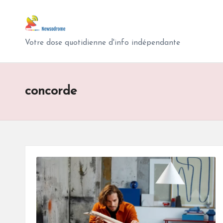
N
Skip
e
to
Votre dose quotidienne d'info indépendante
content
w
s
concorde
o
d
r
o
m
e