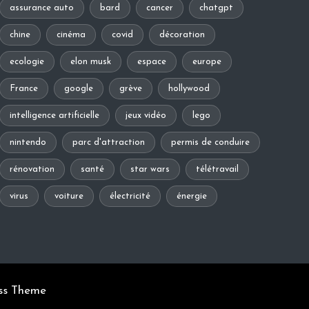
assurance auto
bard
cancer
chatgpt
chine
cinéma
covid
décoration
ecologie
elon musk
espace
europe
France
google
grève
hollywood
intelligence artificielle
jeux vidéo
lego
nintendo
parc d'attraction
permis de conduire
rénovation
santé
star wars
télétravail
virus
voiture
électricité
énergie
ss Theme