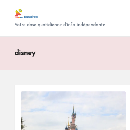
N
Skip
e
to
Votre dose quotidienne d'info indépendante
content
w
s
disney
o
d
r
o
m
e