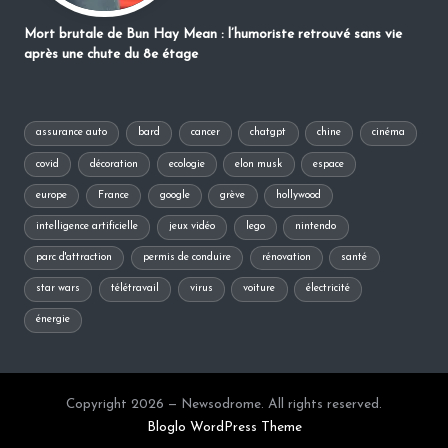
Mort brutale de Bun Hay Mean : l’humoriste retrouvé sans vie
après une chute du 8e étage
assurance auto
bard
cancer
chatgpt
chine
cinéma
covid
décoration
ecologie
elon musk
espace
europe
France
google
grève
hollywood
intelligence artificielle
jeux vidéo
lego
nintendo
parc d'attraction
permis de conduire
rénovation
santé
star wars
télétravail
virus
voiture
électricité
énergie
Copyright 2026 — Newsodrome. All rights reserved.
Bloglo WordPress Theme