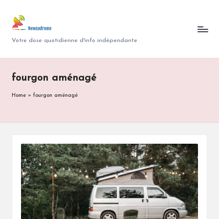
N
Skip
to
e
Votre dose quotidienne d'info indépendante
content
w
s
fourgon aménagé
o
Home
»
fourgon aménagé
d
r
o
m
e