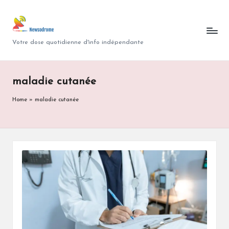
N
Skip
to
e
Votre dose quotidienne d'info indépendante
content
w
s
maladie cutanée
o
Home
»
maladie cutanée
d
r
o
m
e