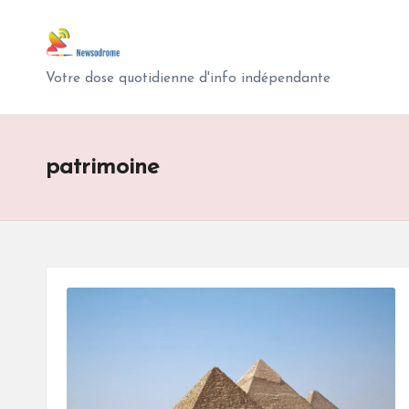
N
Skip
e
to
Votre dose quotidienne d'info indépendante
content
w
s
patrimoine
o
d
r
o
m
e