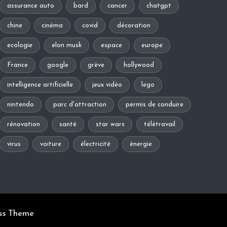
assurance auto
bard
cancer
chatgpt
chine
cinéma
covid
décoration
ecologie
elon musk
espace
europe
France
google
grève
hollywood
intelligence artificielle
jeux vidéo
lego
nintendo
parc d'attraction
permis de conduire
rénovation
santé
star wars
télétravail
virus
voiture
électricité
énergie
ss Theme