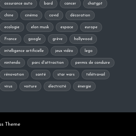
assurance auto
bard
cancer
chatgpt
chine
cinéma
covid
décoration
ecologie
elon musk
espace
europe
France
google
grève
hollywood
intelligence artificielle
jeux vidéo
lego
nintendo
parc d'attraction
permis de conduire
rénovation
santé
star wars
télétravail
virus
voiture
électricité
énergie
ss Theme