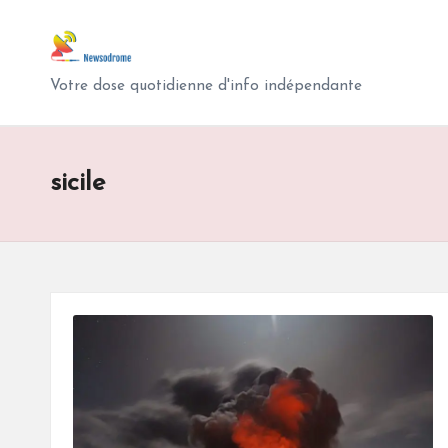
N
Skip
e
to
Votre dose quotidienne d'info indépendante
content
w
s
sicile
o
d
r
o
m
e