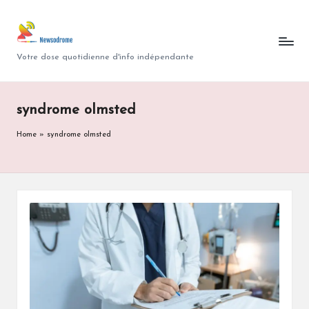
N
Skip
to
e
Votre dose quotidienne d'info indépendante
content
w
s
syndrome olmsted
o
Home
»
syndrome olmsted
d
r
o
m
e