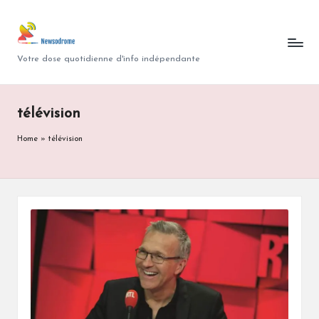
N
Skip
to
e
Votre dose quotidienne d'info indépendante
content
w
s
télévision
o
Home
»
télévision
d
r
o
m
e