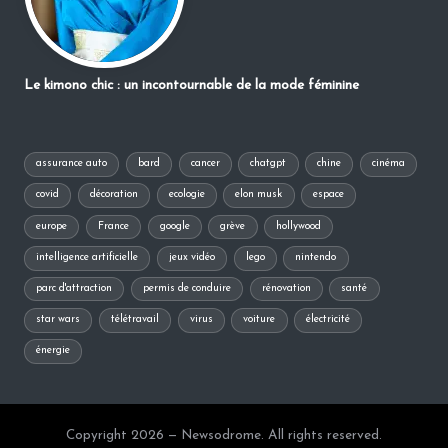
Le kimono chic : un incontournable de la mode féminine
assurance auto
bard
cancer
chatgpt
chine
cinéma
covid
décoration
ecologie
elon musk
espace
europe
France
google
grève
hollywood
intelligence artificielle
jeux vidéo
lego
nintendo
parc d'attraction
permis de conduire
rénovation
santé
star wars
télétravail
virus
voiture
électricité
énergie
Copyright 2026 — Newsodrome. All rights reserved.