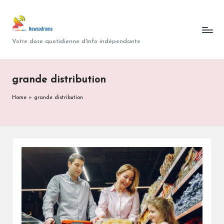
N
Skip
to
e
Votre dose quotidienne d'info indépendante
content
w
s
grande distribution
o
Home
»
grande distribution
d
r
o
m
e