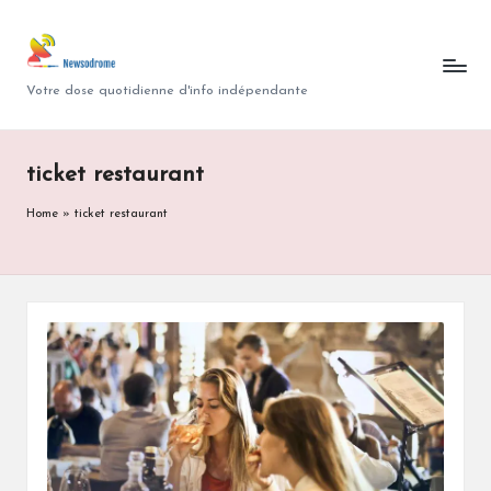
N
Skip
to
e
Votre dose quotidienne d'info indépendante
content
w
s
ticket restaurant
o
Home
»
ticket restaurant
d
r
o
m
e