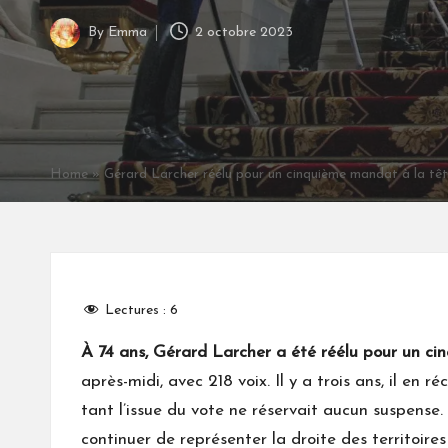
By
Emma
2 octobre 2023
Posted
by
Home
»
Gérard Larcher réélu pour un cinquième mandat à la tê
Lectures :
6
À 74 ans, Gérard Larcher a été réélu pour un c
après-midi, avec 218 voix. Il y a trois ans, il en ré
tant l’issue du vote ne réservait aucun suspense
continuer de représenter la droite des territoires