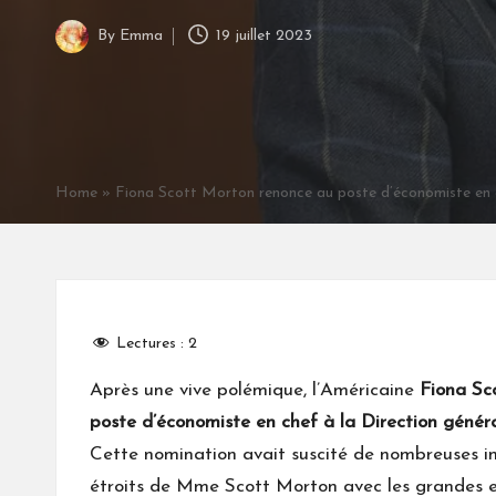
By
Emma
19 juillet 2023
Posted
by
Home
»
Fiona Scott Morton renonce au poste d’économiste en 
Lectures :
2
Après une vive polémique, l’Américaine
Fiona Sc
poste d’économiste en chef à la Direction géné
Cette nomination avait suscité de nombreuses in
étroits de Mme Scott Morton avec les grandes e