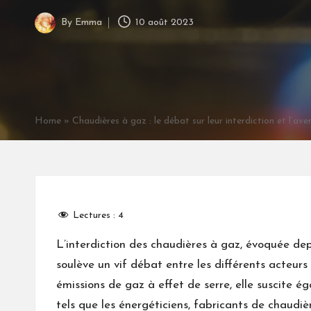
By
Emma
10 août 2023
Posted
by
Home
»
Chaudières à gaz : le débat sur leur interdiction et l’ave
Lectures :
4
L’interdiction des chaudières à gaz, évoquée de
soulève un vif débat entre les différents acteurs
émissions de gaz à effet de serre, elle suscite 
tels que les énergéticiens, fabricants de chaudi